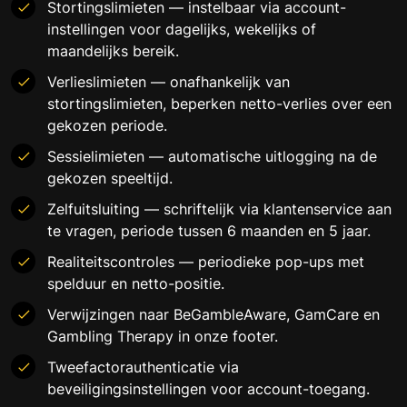
Stortingslimieten — instelbaar via account-
instellingen voor dagelijks, wekelijks of
maandelijks bereik.
Verlieslimieten — onafhankelijk van
stortingslimieten, beperken netto-verlies over een
gekozen periode.
Sessielimieten — automatische uitlogging na de
gekozen speeltijd.
Zelfuitsluiting — schriftelijk via klantenservice aan
te vragen, periode tussen 6 maanden en 5 jaar.
Realiteitscontroles — periodieke pop-ups met
spelduur en netto-positie.
Verwijzingen naar BeGambleAware, GamCare en
Gambling Therapy in onze footer.
Tweefactorauthenticatie via
beveiligingsinstellingen voor account-toegang.