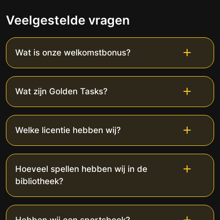
Veelgestelde vragen
Wat is onze welkomstbonus?
Wat zijn Golden Tasks?
Welke licentie hebben wij?
Hoeveel spellen hebben wij in de
bibliotheek?