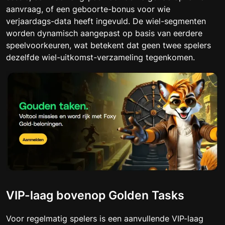
aanvraag, of een geboorte-bonus voor wie
verjaardags-data heeft ingevuld. De wiel-segmenten
worden dynamisch aangepast op basis van eerdere
speelvoorkeuren, wat betekent dat geen twee spelers
dezelfde wiel-uitkomst-verzameling tegenkomen.
VIP-laag bovenop Golden Tasks
Voor regelmatig spelers is een aanvullende VIP-laag