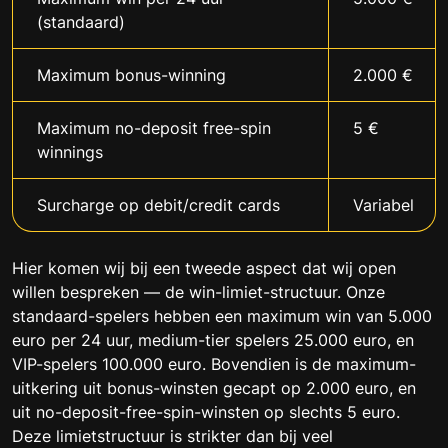
(standaard)
Maximum bonus-winning
2.000 €
Maximum no-deposit free-spin
5 €
winnings
Surcharge op debit/credit cards
Variabel
Hier komen wij bij een tweede aspect dat wij open
willen bespreken — de win-limiet-structuur. Onze
standaard-spelers hebben een maximum win van 5.000
euro per 24 uur, medium-tier spelers 25.000 euro, en
VIP-spelers 100.000 euro. Bovendien is de maximum-
uitkering uit bonus-winsten gecapt op 2.000 euro, en
uit no-deposit-free-spin-winsten op slechts 5 euro.
Deze limietstructuur is strikter dan bij veel