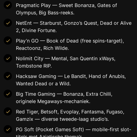
Pragmatic Play — Sweet Bonanza, Gates of
Olympus, Big Bass-reeks.
NetEnt — Starburst, Gonzo’s Quest, Dead or Alive
2, Divine Fortune.
Play’n GO — Book of Dead (free spins-target),
Reactoonz, Rich Wilde.
Nolimit City — Mental, San Quentin xWays,
Tombstone RIP.
Hacksaw Gaming — Le Bandit, Hand of Anubis,
Wanted Dead or a Wild.
Big Time Gaming — Bonanza, Extra Chilli,
originele Megaways-mechaniek.
Red Tiger, Betsoft, Evoplay, Fantasma, Fugaso,
Gamzix — diverse tweede-laag studio’s.
PG Soft (Pocket Games Soft) — mobile-first slot-
titels met Aziatische thema’s.