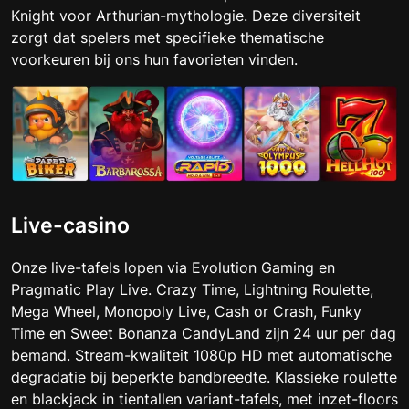
Knight voor Arthurian-mythologie. Deze diversiteit
zorgt dat spelers met specifieke thematische
voorkeuren bij ons hun favorieten vinden.
Live-casino
Onze live-tafels lopen via Evolution Gaming en
Pragmatic Play Live. Crazy Time, Lightning Roulette,
Mega Wheel, Monopoly Live, Cash or Crash, Funky
Time en Sweet Bonanza CandyLand zijn 24 uur per dag
bemand. Stream-kwaliteit 1080p HD met automatische
degradatie bij beperkte bandbreedte. Klassieke roulette
en blackjack in tientallen variant-tafels, met inzet-floors