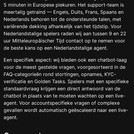
5 minuten in Europese piekuren. Het support-team is
meertalig getraind — Engels, Duits, Frans, Spaans en
Nederlands behoren tot de ondersteunde talen, met
variërende dekking afhankelijk van het tijdstip. Voor
Nederlandstalige spelers raden wij aan tussen 9 en 22
uur Mitteleuropäischer Tijd contact op te nemen voor
de beste kans op een Nederlandstalige agent.
Een specifiek aspect: wij bieden ook een chatbot-laag
voor de meest gestelde vragen, voorgesorteerd in de
FAQ-categorieën rond stortingen, opnames, KYC-
verificatie en Golden Tasks. Spelers met een specifieke
standaardvraag krijgen een direct antwoord van de
chatbot in plaats van te moeten wachten op een live-
agent. Voor accountspecifieke vragen of complexe
gevallen wordt automatisch geëscaleerd naar een live-
agent.