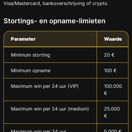
Visa/Mastercard, bankoverschrijving of crypto.
Stortings- en opname-limieten
Parameter
Waarde
Minimum storting
20 €
Minimum opname
100 €
Maximum win per 24 uur (VIP)
100.000
€
Maximum win per 24 uur (medium)
25.000
€
Maximum win per 24 uur
5.000 €