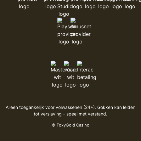
Alleen toegankelijk voor volwassenen (24+). Gokken kan leiden
tot verslaving – speel met verstand.
© FoxyGold Casino