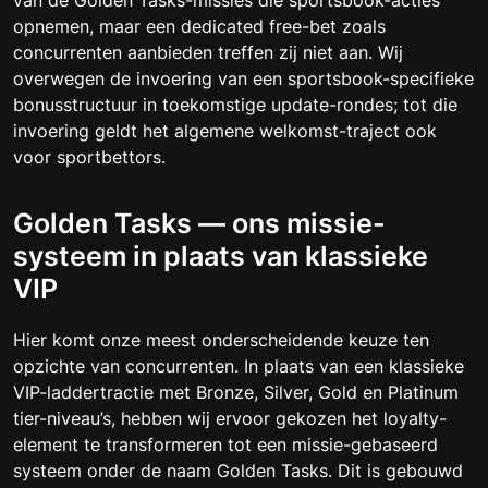
opnemen, maar een dedicated free-bet zoals
concurrenten aanbieden treffen zij niet aan. Wij
overwegen de invoering van een sportsbook-specifieke
bonusstructuur in toekomstige update-rondes; tot die
invoering geldt het algemene welkomst-traject ook
voor sportbettors.
Golden Tasks — ons missie-
systeem in plaats van klassieke
VIP
Hier komt onze meest onderscheidende keuze ten
opzichte van concurrenten. In plaats van een klassieke
VIP-laddertractie met Bronze, Silver, Gold en Platinum
tier-niveau’s, hebben wij ervoor gekozen het loyalty-
element te transformeren tot een missie-gebaseerd
systeem onder de naam Golden Tasks. Dit is gebouwd